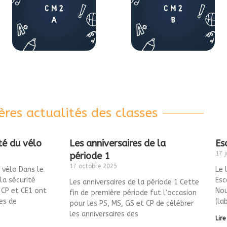
ères actualités des classes
té du vélo
Les anniversaires de la
Es
17 j
période 1
17 octobre 2025
u vélo Dans le
Le 
la sécurité
Esc
Les anniversaires de la période 1 Cette
 CP et CE1 ont
Nou
fin de première période fut l’occasion
es de
(la
pour les PS, MS, GS et CP de célébrer
les anniversaires des
Lire