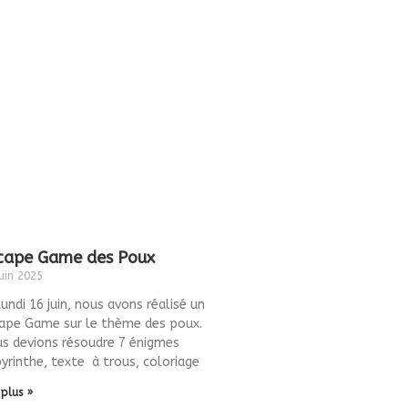
cape Game des Poux
uin 2025
lundi 16 juin, nous avons réalisé un
ape Game sur le thème des poux.
s devions résoudre 7 énigmes
byrinthe, texte à trous, coloriage
 plus »